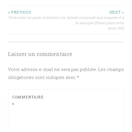
Navigation
< PREVIOUS
NEXT >
Tarte soleil au pesto et jambon cru
Salade composée aux magrets et à
la mangue (Passe-plats entre
des
amis #10)
articles
Laisser un commentaire
Votre adresse e-mail ne sera pas publiée.
Les champs
obligatoires sont indiqués avec
*
COMMENTAIRE
*