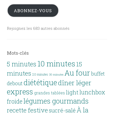
mail
ABONNEZ-VOUS
Rejoignez les 683 autres abonnés
Mots-clés
10 minutes
5 minutes
15
Au four
minutes
buffet
20 minutes
30 minutes
diététique
dîner léger
debout
express
lunchbox
light
grandes tablées
légumes gourmands
froide
À la
recette festive
sucré-salé