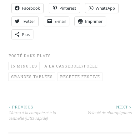
Facebook
Pinterest
WhatsApp
Twitter
E-mail
Imprimer
Plus
POSTÉ DANS
PLATS
15 MINUTES
À LA CASSEROLE/POÊLE
GRANDES TABLÉES
RECETTE FESTIVE
Navigation
< PREVIOUS
NEXT >
Gâteau à la compote et à la
Velouté de champignons
cannelle (ultra rapide)
des
articles