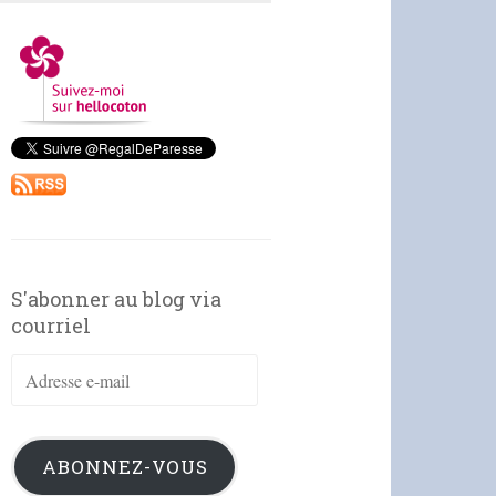
S'abonner au blog via
courriel
Adresse
e-
mail
ABONNEZ-VOUS