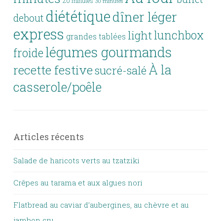
20 minutes
30 minutes
diététique
dîner léger
debout
express
lunchbox
light
grandes tablées
légumes gourmands
froide
À la
recette festive
sucré-salé
casserole/poêle
Articles récents
Salade de haricots verts au tzatziki
Crêpes au tarama et aux algues nori
Flatbread au caviar d’aubergines, au chèvre et au
jambon cru