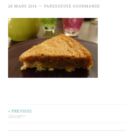
28 MARS 2016
~
PARESSEUSE GOURMANDE
Navigation
< PREVIOUS
DSC05577
des