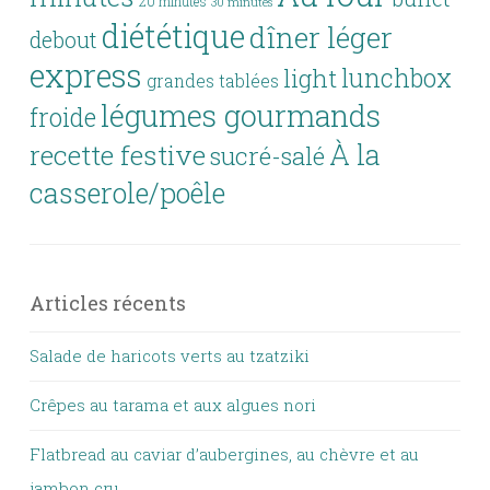
20 minutes
30 minutes
diététique
dîner léger
debout
express
lunchbox
light
grandes tablées
légumes gourmands
froide
À la
recette festive
sucré-salé
casserole/poêle
Articles récents
Salade de haricots verts au tzatziki
Crêpes au tarama et aux algues nori
Flatbread au caviar d’aubergines, au chèvre et au
jambon cru