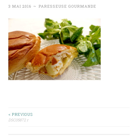
3 MAI 2016
~
PARESSEUSE GOURMANDE
Navigation
< PREVIOUS
DSC05872 r
des